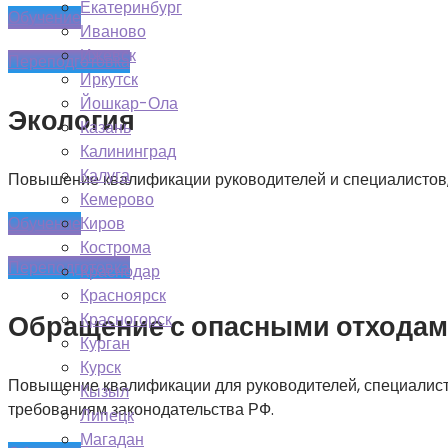
Екатеринбург
Обучение
Иваново
Ижевск
Переподготовка
Иркутск
Йошкар-Ола
Экология
Казань
Калининград
Калуга
Повышение квалификации руководителей и специалистов, 
Кемерово
Киров
Обучение
Кострома
Переподготовка
Краснодар
Красноярск
Красногорск
Обращение с опасными отхода
Курган
Курск
Повышение квалификации для руководителей, специалисто
Кызыл
требованиям законодательства РФ.
Липецк
Магадан