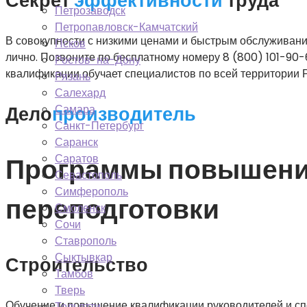
Секрет
эффективности
труда
Петрозаводск
Петропавловск-Камчатский
В совокупности с низкими ценами и быстрым обслуживани
Псков
лично. Позвоните по бесплатному номеру 8 (800) 101-90
Ростов-на-Дону
квалификации обучает специалистов по всей территории 
Рязань
Салехард
Дело
производитель
Самара
Санкт-Петербург
Саранск
Саратов
Программы повышени
Севастополь
Симферополь
переподготовки
Смоленск
Сочи
Ставрополь
Сыктывкар
Строительство
Тамбов
Тверь
Обучение и повышение квалификации руководителей и спе
Тольятти