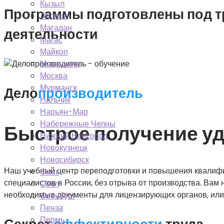
Кызыл
Программы подготовлены под т
Липецк
Магадан
деятельности
Магас
Майкоп
Махачкала
Москва
Мурманск
Дело
производитель
Нальчик
Нарьян-Мар
Набережные Челны
Быстрое получение уд
Нижний Новгород
Новокузнецк
Новосибирск
Наш учебный центр переподготовки и повышения квалифи
Омск
специалистов в России, без отрыва от производства. Вам 
Орел
необходимые документы для лицензирующих органов, или
Оренбург
Пенза
Пермь