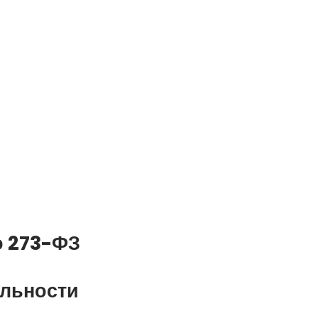
о 273-ФЗ
ельности