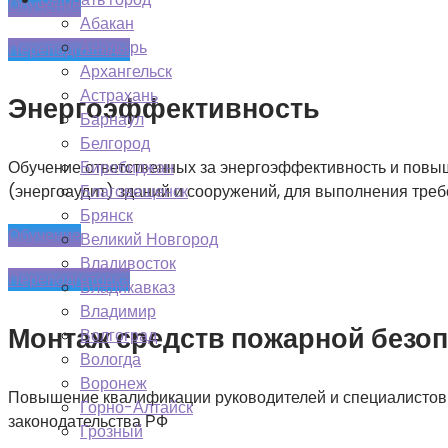
Обучение
Абакан
Анадырь
Переподготовка
Архангельск
Астрахань
Энергоэффективность
Барнаул
Белгород
Биробиджан
Обучение ответственных за энергоэффективность и повы
Благовещенск
(энергоаудит) зданий и сооружений, для выполнения треб
Брянск
Обучение
Великий Новгород
Владивосток
Переподготовка
Владикавказ
Владимир
Монтаж средств пожарной безо
Волгоград
Вологда
Воронеж
Повышение квалификации руководителей и специалистов
Горно-Алтайск
законодательства РФ
Грозный