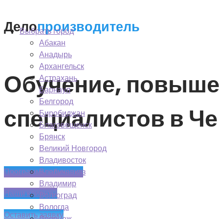
Перейти
Регион: Черкесск
к
Дело
производитель
Выбрать город
содержимому
Абакан
Анадырь
Архангельск
Обучение, повыше
Астрахань
Барнаул
Белгород
специалистов в Че
Биробиджан
Благовещенск
Брянск
Великий Новгород
Владивосток
Программы обучения
Владикавказ
Владимир
Наши клиенты
Волгоград
Вологда
Оставить заявку
Воронеж