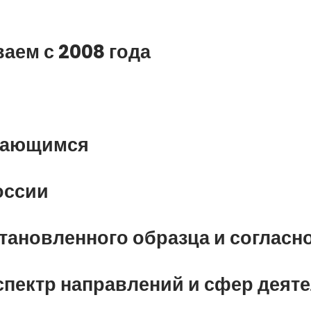
аем с 2008 года
учающимся
оссии
ановленного образца и согласн
пектр направлений и сфер деят