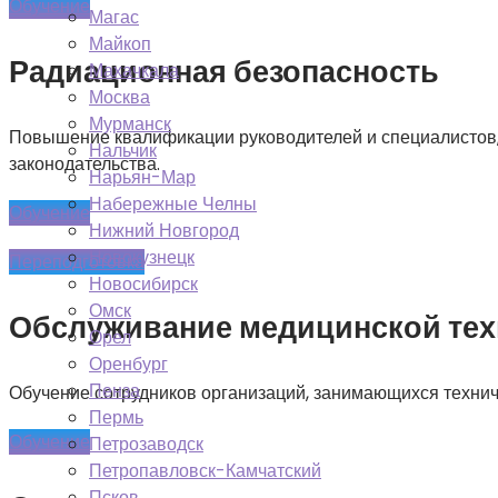
Обучение
Магас
Майкоп
Радиационная безопасность
Махачкала
Москва
Мурманск
Повышение квалификации руководителей и специалистов, 
Нальчик
законодательства.
Нарьян-Мар
Набережные Челны
Обучение
Нижний Новгород
Новокузнецк
Переподготовка
Новосибирск
Омск
Обслуживание медицинской тех
Орел
Оренбург
Пенза
Обучение сотрудников организаций, занимающихся технич
Пермь
Обучение
Петрозаводск
Петропавловск-Камчатский
Псков