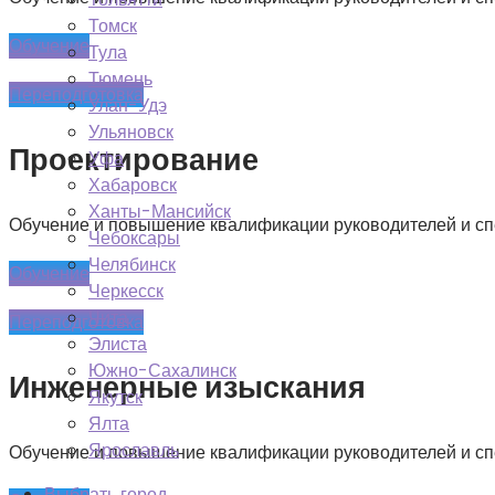
Томск
Обучение
Тула
Тюмень
Переподготовка
Улан-Удэ
Ульяновск
Проектирование
Уфа
Хабаровск
Ханты-Мансийск
Обучение и повышение квалификации руководителей и спе
Чебоксары
Челябинск
Обучение
Черкесск
Чита
Переподготовка
Элиста
Южно-Сахалинск
Инженерные изыскания
Якутск
Ялта
Ярославль
Обучение и повышение квалификации руководителей и спе
Выбрать город