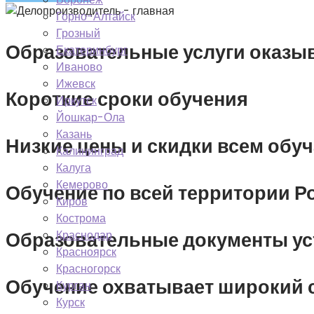
Горно-Алтайск
Грозный
Образовательные услуги оказыв
Екатеринбург
Иваново
Ижевск
Короткие сроки обучения
Иркутск
Йошкар-Ола
Казань
Низкие цены и скидки всем об
Калининград
Калуга
Кемерово
Обучение по всей территории Р
Киров
Кострома
Образовательные документы уст
Краснодар
Красноярск
Красногорск
Обучение охватывает широкий с
Курган
Курск